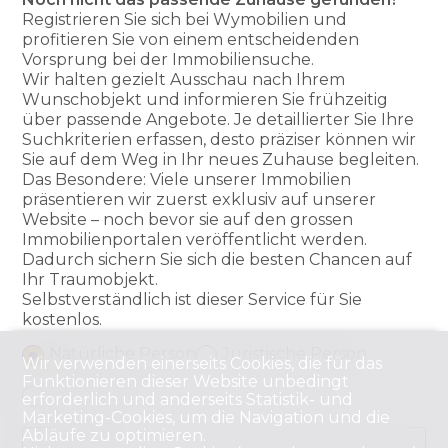
Registrieren Sie sich bei Wymobilien und
profitieren Sie von einem entscheidenden
Vorsprung bei der Immobiliensuche.
Wir halten gezielt Ausschau nach Ihrem
Wunschobjekt und informieren Sie frühzeitig
über passende Angebote. Je detaillierter Sie Ihre
Suchkriterien erfassen, desto präziser können wir
Sie auf dem Weg in Ihr neues Zuhause begleiten.
Das Besondere: Viele unserer Immobilien
präsentieren wir zuerst exklusiv auf unserer
Website – noch bevor sie auf den grossen
Immobilienportalen veröffentlicht werden.
Dadurch sichern Sie sich die besten Chancen auf
Ihr Traumobjekt.
Selbstverständlich ist dieser Service für Sie
kostenlos.
Natürliche Person
Juristische Person
Wir verwenden einerseits Cookies, die für das
Funktionieren dieser Website unbedingt
Herr
Frau
erforderlich und anderseits Statistik- und
Marketing-Cookies, um die Navigation und die
Abläufe zu optimieren.
Vorname