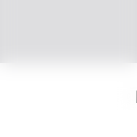
Navigation und die Abläufe zu optimieren.
Nicht notwendige Cookies (youtube, google, etc.)
können Statistiken über Ihre Nutzung der Website
erstellen oder ermöglichen personalisierte Werbun
auf der Webseite.
Mit Ausnahme der Cookies, die für das Funktionieren
Website erforderlich sind, können Sie einstellen, we
Cookies Sie aktivieren möchten.
Ok, für alle Cookies
Nur unbedingt notwendige Cookies
Weitere Informationen über die Verwendung von
Cookies
Meine Wahl bestätigen