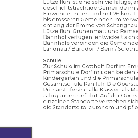
Lützelflüh ist eine sehr vielfältig
geschichtsträchtige Gemeinde im 
Einwohner:innen und mit 26 km2 Fl
bis grösseren Gemeinden im Verwa
entlang der Emme von Schangnau bi
Lützelflüh, Grünenmatt und Ramsei
Bahnhof verfügen, entwickelt sich 
Bahnhöfe verbinden die Gemeind
Langnau / Burgdorf / Bern / Solothu
Schule
Zur Schule im Gotthelf-Dorf im Em
Primarschule Dorf mit den beiden 
Kindergarten und die Primarschule
Gesamtschule Ranflüh. Die Oberstufe
Primarstufe sind alle Klassen als 
Jahrgängen geführt. Auf der Obers
einzelnen Standorte verstehen sich
die Standorte teilautonom und pfle