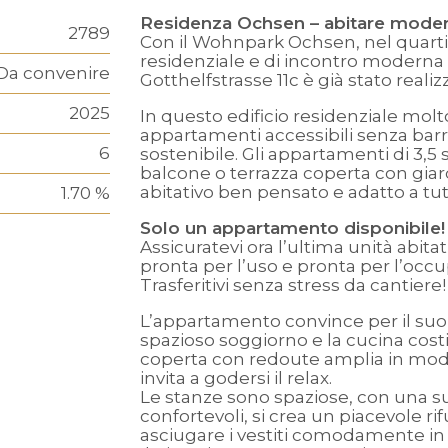
Residenza Ochsen – abitare modern
2789
Con il Wohnpark Ochsen, nel quart
residenziale e di incontro moderna e 
Da convenire
Gotthelfstrasse 11c è già stato realizz
2025
In questo edificio residenziale molt
appartamenti accessibili senza barri
6
sostenibile. Gli appartamenti di 3,5
balcone o terrazza coperta con gia
abitativo ben pensato e adatto a tutt
1.70 %
Solo un appartamento disponibile!
Assicuratevi ora l’ultima unità abitati
pronta per l’uso e pronta per l’occu
Trasferitivi senza stress da cantiere!
L’appartamento convince per il suo 
spazioso soggiorno e la cucina costi
coperta con redoute amplia in modo 
invita a godersi il relax.
Le stanze sono spaziose, con una su
confortevoli, si crea un piacevole ri
asciugare i vestiti comodamente i