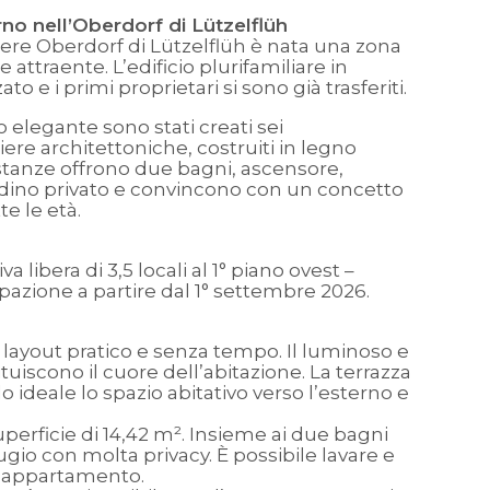
o nell’Oberdorf di Lützelflüh
iere Oberdorf di
Lützelflüh
è nata una zona
attraente. L’edificio plurifamiliare in
ato e i primi proprietari si sono già trasferiti.
o elegante sono stati creati sei
ere architettoniche, costruiti in legno
 stanze offrono due bagni, ascensore,
rdino privato e convincono con un concetto
e le età.
va libera di 3,5 locali al 1° piano ovest –
pazione a partire dal 1° settembre 2026.
layout pratico e senza tempo. Il luminoso e
tuiscono il cuore dell’abitazione. La terrazza
ideale lo spazio abitativo verso l’esterno e
perficie di 14,42 m². Insieme ai due bagni
fugio con molta privacy. È possibile lavare e
n appartamento.