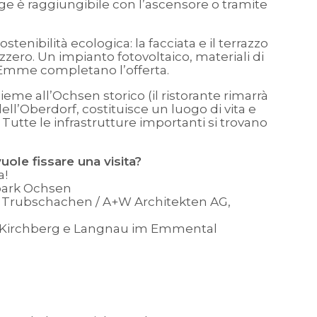
age è raggiungibile con l’ascensore o tramite
tenibilità ecologica: la facciata e il terrazzo
zzero. Un impianto fotovoltaico, materiali di
 Emme completano l’offerta.
ieme all’Ochsen storico (il ristorante rimarrà
dell’Oberdorf, costituisce un luogo di vita e
 Tutte le infrastrutture importanti si trovano
ole fissare una visita?
a!
ark Ochsen
 Trubschachen / A+W Architekten AG,
Kirchberg
e
Langnau im Emmental