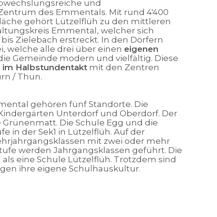
e, abwechslungsreiche und
Zentrum des Emmentals. Mit rund 4'400
äche gehört Lützelflüh zu den mittleren
ltungskreis Emmental, welcher sich
s Zielebach erstreckt. In den Dörfern
, welche alle drei über einen
eigenen
die Gemeinde modern und vielfältig. Diese
e
im Halbstundentakt
mit den Zentren
rn / Thun.
mental gehören fünf Standorte. Die
Kindergärten Unterdorf und Oberdorf. Der
 Grünenmatt. Die Schule Egg und die
 in der Sek1 in Lützelflüh. Auf der
Mehrjahrgangsklassen mit zwei oder mehr
tufe werden Jahrgangsklassen geführt. Die
 als eine Schule Lützelflüh. Trotzdem sind
gen ihre eigene Schulhauskultur.