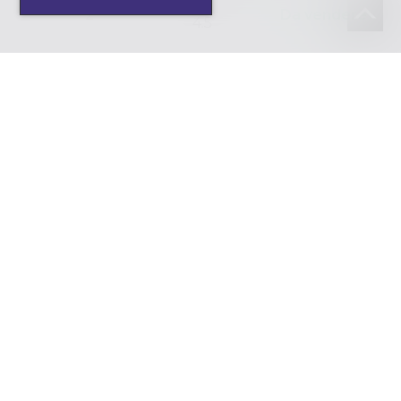
2
Da vendere
4.5
Appartamento
522
-
nuovo
3
Riservato
4.5
Appartamento
522
CHF 852'000.-
nuovo
4
Da vendere
4.5
Appartamento
522
-
nuovo
5
Venduto
3.5
Appartamento
522
-
nuovo
6
Venduto
4.5